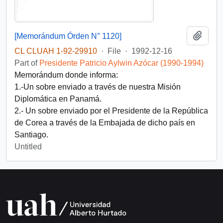
Add t
[Memorándum Órden N° 1120]
CL CLUAH 1-92-29910
·
File
·
1992-12-16
Part of
Presidente Patricio Aylwin Azócar (1990-1994)
Memorándum donde informa:
1.-Un sobre enviado a través de nuestra Misión
Diplomática en Panamá.
2.- Un sobre enviado por el Presidente de la República
de Corea a través de la Embajada de dicho país en
Santiago.
Untitled