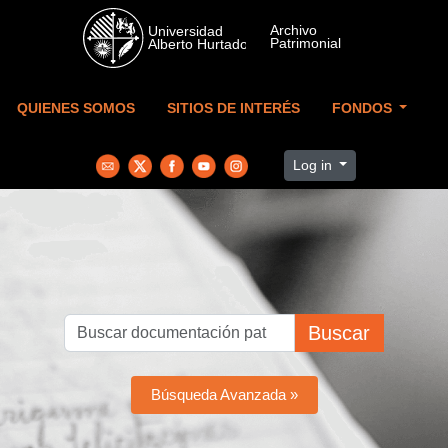
Skip to main content
QUIENES SOMOS
SITIOS DE INTERÉS
FONDOS
Log in
Buscar
Búsqueda Avanzada »