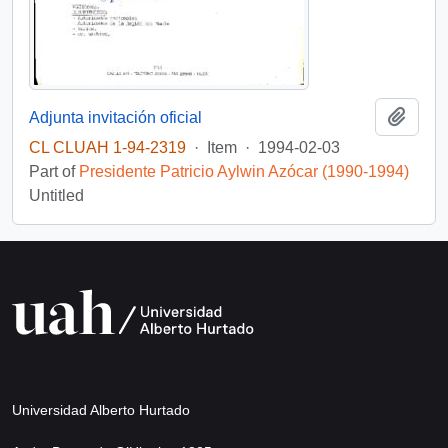
Add t
Adjunta invitación oficial
CL CLUAH 1-94-2319
·
Item
·
1994-02-03
Part of
Presidente Patricio Aylwin Azócar (1990-1994)
Untitled
Universidad Alberto Hurtado