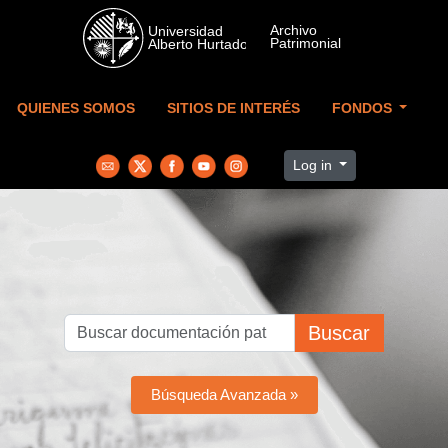
Skip to main content
QUIENES SOMOS
SITIOS DE INTERÉS
FONDOS
Log in
Buscar
Búsqueda Avanzada »