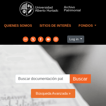
Skip to main content
QUIENES SOMOS
SITIOS DE INTERÉS
FONDOS
Log in
Buscar
Búsqueda Avanzada »