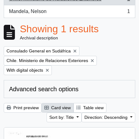
, 1 results
Mandela, Nelson
1
, 1 results
Showing 1 results
Archival description
Remove filter:
Consulado General en Sudáfrica
Remove filter:
Chile. Ministerio de Relaciones Exteriores
Remove filter:
With digital objects
Advanced search options
Print preview
Card view
Table view
Sort by: Title
Direction: Descending