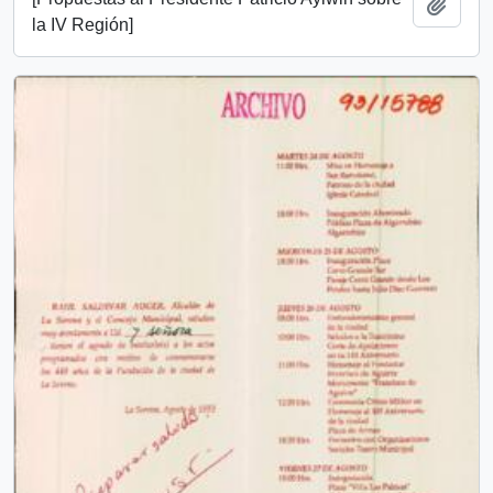
Add t
la IV Región]