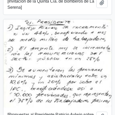
[Invitación de la Quinta Cia. de Bomberos de La
Add t
Serena]
[Propuestas al Presidente Patricio Aylwin sobre