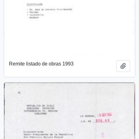
Remite listado de obras 1993
Add t