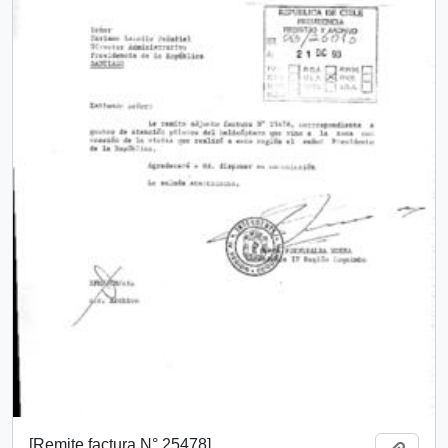
[Remite factura N° 25478]