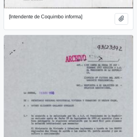
[Intendente de Coquimbo informa]
Add t