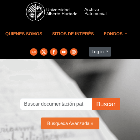
Skip to main content
QUIENES SOMOS
SITIOS DE INTERÉS
FONDOS
Log in
Buscar
Búsqueda Avanzada »