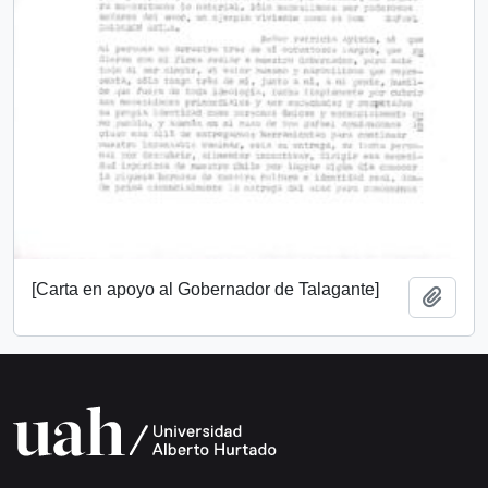
[Carta en apoyo al Gobernador de Talagante]
Add t