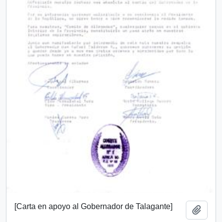
[Carta en apoyo al Gobernador de Talagante]
Add t