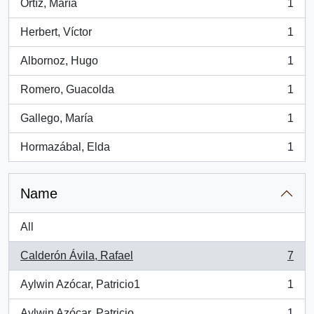
Ortíz, María
1
, 1 results
Herbert, Víctor
1
, 1 results
Albornoz, Hugo
1
, 1 results
Romero, Guacolda
1
, 1 results
Gallego, María
1
, 1 results
Hormazábal, Elda
1
, 1 results
Name
All
Calderón Ávila, Rafael
7
, 7 results
Aylwin Azócar, Patricio1
1
, 1 results
Aylwin Azócar, Patricio
1