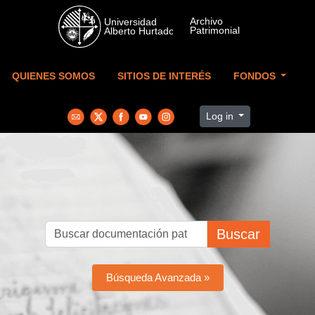
Skip to main content
QUIENES SOMOS
SITIOS DE INTERÉS
FONDOS
Log in
Buscar
Búsqueda Avanzada »