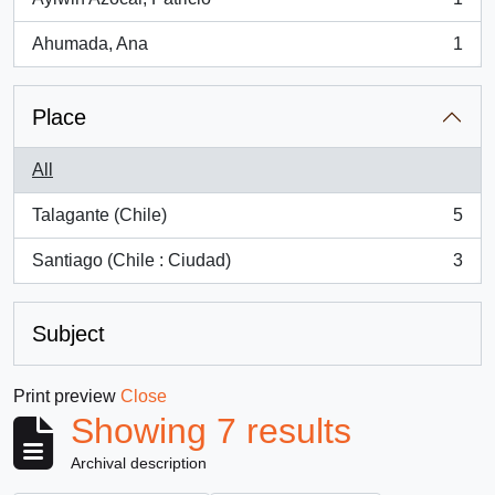
, 1 results
Ahumada, Ana
1
, 1 results
Place
All
Talagante (Chile)
5
, 5 results
Santiago (Chile : Ciudad)
3
, 3 results
Subject
Print preview
Close
Showing 7 results
Archival description