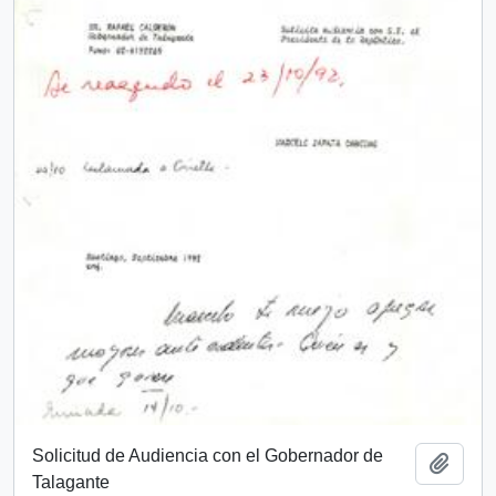
Solicitud de Audiencia con el Gobernador de
Add t
Talagante