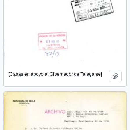
[Cartas en apoyo al Gibernador de Talagante]
Add t