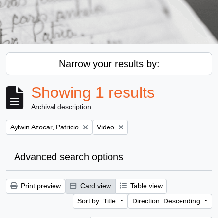
Narrow your results by:
Showing 1 results
Archival description
Remove filter:
Remove filter:
Aylwin Azocar, Patricio
Video
Advanced search options
Print preview
Card view
Table view
Sort by: Title
Direction: Descending