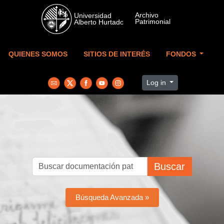
Skip to main content
QUIENES SOMOS
SITIOS DE INTERÉS
FONDOS
Log in
Buscar
Búsqueda Avanzada »