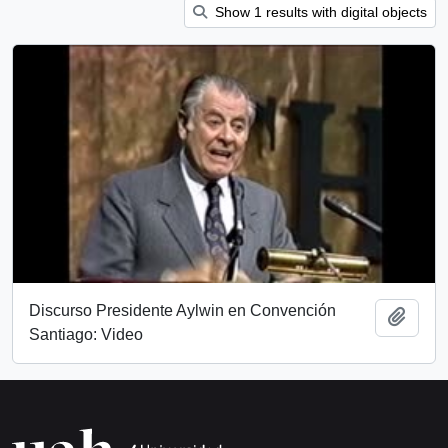
Show 1 results with digital objects
Discurso Presidente Aylwin en Convención
Add t
Santiago: Video