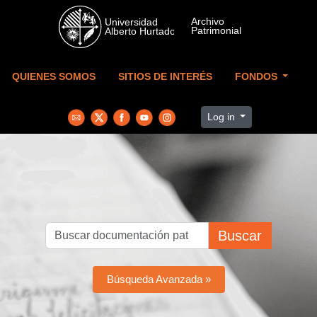
Skip to main content
QUIENES SOMOS
SITIOS DE INTERÉS
FONDOS
Log in
Buscar
Búsqueda Avanzada »