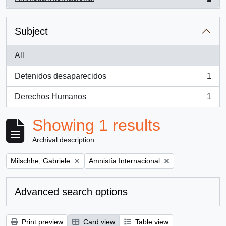
, 1 results
Subject
All
Detenidos desaparecidos
1
, 1 results
Derechos Humanos
1
, 1 results
Showing 1 results
Archival description
Remove filter:
Remove filter:
Milschhe, Gabriele
Amnistía Internacional
Advanced search options
Print preview
Card view
Table view