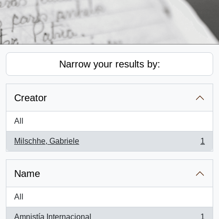
Narrow your results by:
Creator
All
Milschhe, Gabriele
1
, 1 results
Name
All
Amnistía Internacional
1