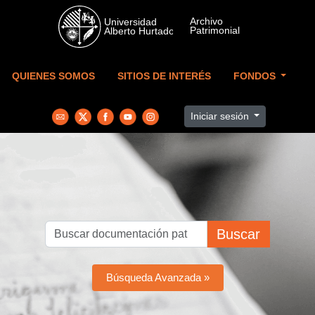
Skip to main content
QUIENES SOMOS
SITIOS DE INTERÉS
FONDOS
Iniciar sesión
Buscar
Búsqueda Avanzada »