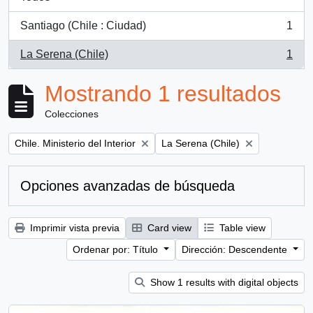
Santiago (Chile : Ciudad)
1
, 1 resultados
La Serena (Chile)
1
, 1 resultados
Mostrando 1 resultados
Colecciones
Remove filter:
Remove filter:
Chile. Ministerio del Interior
La Serena (Chile)
Opciones avanzadas de búsqueda
Imprimir vista previa
Card view
Table view
Ordenar por: Título
Dirección: Descendente
Show 1 results with digital objects