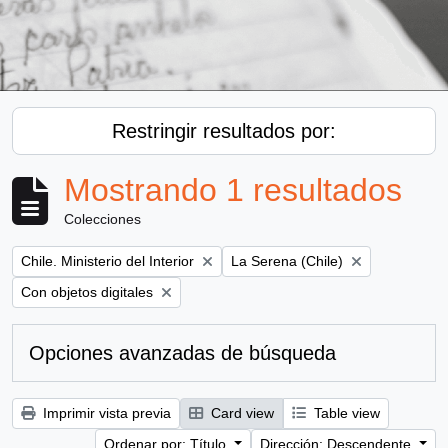
Restringir resultados por:
Mostrando 1 resultados
Colecciones
Remove filter:
Remove filter:
Chile. Ministerio del Interior
La Serena (Chile)
Remove filter:
Con objetos digitales
Opciones avanzadas de búsqueda
Imprimir vista previa
Card view
Table view
Ordenar por: Título
Dirección: Descendente