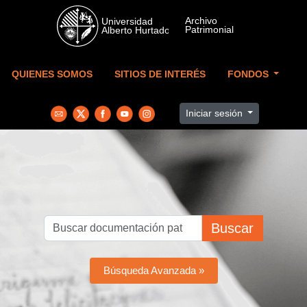
Skip to main content
QUIENES SOMOS
SITIOS DE INTERÉS
FONDOS
Iniciar sesión
Buscar
Búsqueda Avanzada »