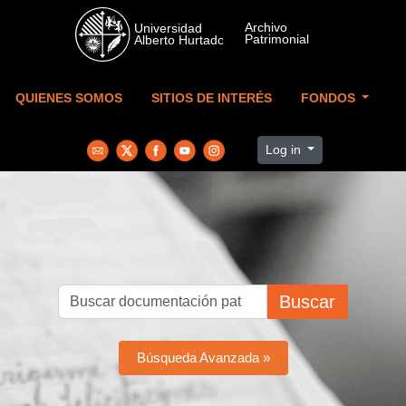
Skip to main content
QUIENES SOMOS
SITIOS DE INTERÉS
FONDOS
Log in
Buscar
Búsqueda Avanzada »