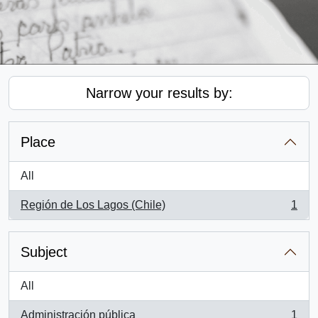
Narrow your results by:
Place
All
Región de Los Lagos (Chile)
1
, 1 results
Subject
All
Administración pública
1