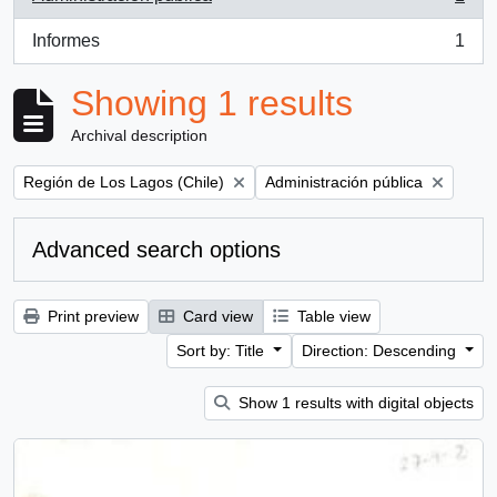
, 1 results
Informes
1
, 1 results
Showing 1 results
Archival description
Remove filter:
Remove filter:
Región de Los Lagos (Chile)
Administración pública
Advanced search options
Print preview
Card view
Table view
Sort by: Title
Direction: Descending
Show 1 results with digital objects