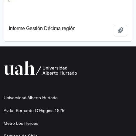
Informe Gestión Décima región
Add t
Universidad Alberto Hurtado
Avda. Bernardo O’Higgins 1825
Metro Los Héroes
Santiago de Chile