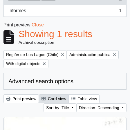
, 1 results
Informes
1
, 1 results
Print preview
Close
Showing 1 results
Archival description
Remove filter:
Remove filter:
Región de Los Lagos (Chile)
Administración pública
Remove filter:
With digital objects
Advanced search options
Print preview
Card view
Table view
Sort by: Title
Direction: Descending