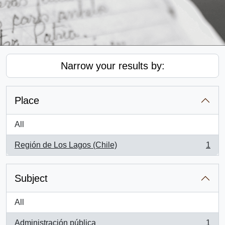
Narrow your results by:
Place
All
Región de Los Lagos (Chile)
1
, 1 results
Subject
All
Administración pública
1