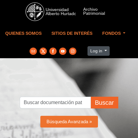
Skip to main content
QUIENES SOMOS
SITIOS DE INTERÉS
FONDOS
Log in
Buscar
Búsqueda Avanzada »