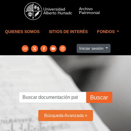
Skip to main content
QUIENES SOMOS
SITIOS DE INTERÉS
FONDOS
Iniciar sesión
Buscar
Búsqueda Avanzada »