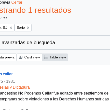
 previa
Cerrar
trando 1 resultados
iones
Remove filter:
, S.J
Serie
 avanzadas de búsqueda
sta previa
Card view
Table view
 callar
5 - 1981
lesias y Dictadura
clandestino No Podemos Callar fue editado entre septiembre de
empranas sobre violaciones a los Derechos Humanos sufridas po