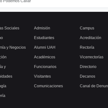
No Podemos Callar
as Sociales
Admisión
Campus
ho
Estudiantes
Acreditación
mía y Negocios
Alumni UAH
Rectoría
ción
Académicos
Vicerrectorías
ía y
Funcionarios
Directorio
idades
Visitantes
Decanos
ogía
Comunicaciones
Canal de Denun
ería