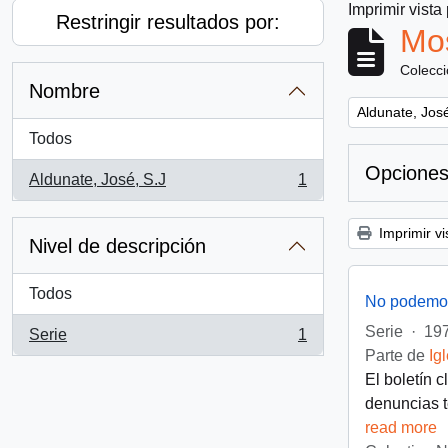
Imprimir vista
Restringir resultados por:
Mos
Colecc
Nombre
Remove filter:
Aldunate, José
Todos
Opciones
Aldunate, José, S.J
1
, 1 resultados
Imprimir vi
Nivel de descripción
Todos
No podemos
Serie
·
197
Serie
1
, 1 resultados
Parte de
Ig
El boletín 
denuncias t
read more