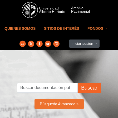
Skip to main content
QUIENES SOMOS
SITIOS DE INTERÉS
FONDOS
Iniciar sesión
Buscar
Búsqueda Avanzada »