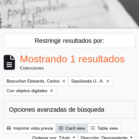
Restringir resultados por:
Mostrando 1 resultados
Colecciones
Remove filter:
Remove filter:
Bascuñan Edwards, Carlos
Sepúlveda U., A.
Remove filter:
Con objetos digitales
Opciones avanzadas de búsqueda
Imprimir vista previa
Card view
Table view
Ordenar por: Título
Dirección: Descendente