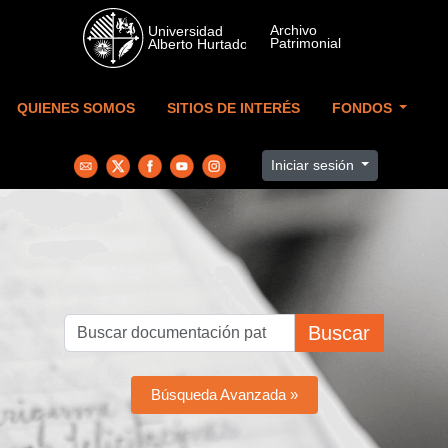
Skip to main content
QUIENES SOMOS
SITIOS DE INTERÉS
FONDOS
Iniciar sesión
Buscar
Búsqueda Avanzada »