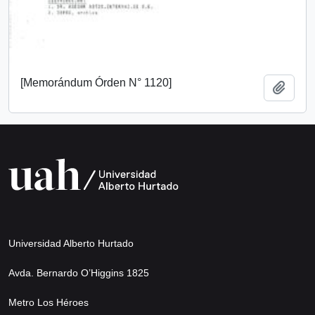
[Memorándum Órden N° 1120]
Añadi
Universidad Alberto Hurtado
Avda. Bernardo O’Higgins 1825
Metro Los Héroes