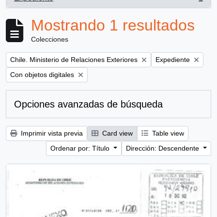
, 1 resultados
Mostrando 1 resultados
Colecciones
Remove filter:
Remove filter:
Chile. Ministerio de Relaciones Exteriores
Expediente
Remove filter:
Con objetos digitales
Opciones avanzadas de búsqueda
Imprimir vista previa
Card view
Table view
Ordenar por: Título
Dirección: Descendente