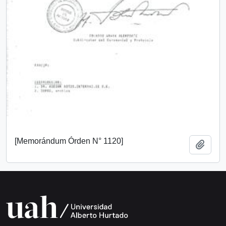
[Memorándum Órden N° 1120]
Añadi