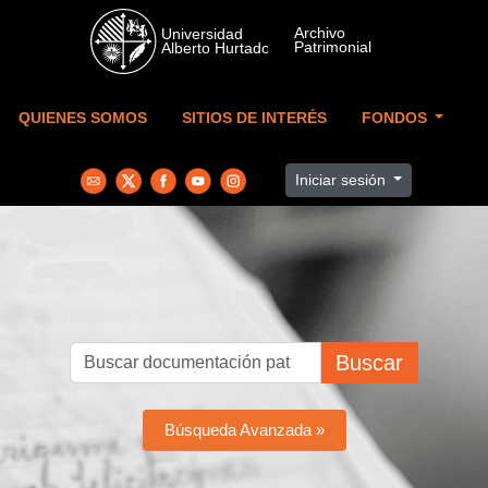
Skip to main content
QUIENES SOMOS
SITIOS DE INTERÉS
FONDOS
Iniciar sesión
Buscar
Búsqueda Avanzada »