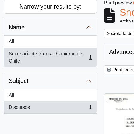
Print preview
Narrow your results by:
Sho
Archiva
Name
Remove filter:
Secretaría de
All
Advanced
Secretaría de Prensa. Gobierno de
1
, 1 results
Chile
Print previ
Subject
All
Discursos
1
, 1 results