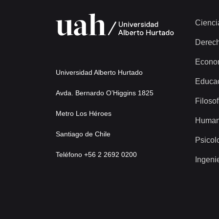
Cienci
Derec
Econo
Universidad Alberto Hurtado
Educa
Avda. Bernardo O’Higgins 1825
Filosof
Metro Los Héroes
Human
Santiago de Chile
Psicol
Teléfono +56 2 2692 0200
Ingeni