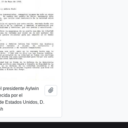
l presidente Aylwin
Add to clipboard
ecida por el
de Estados Unidos, D.
sh