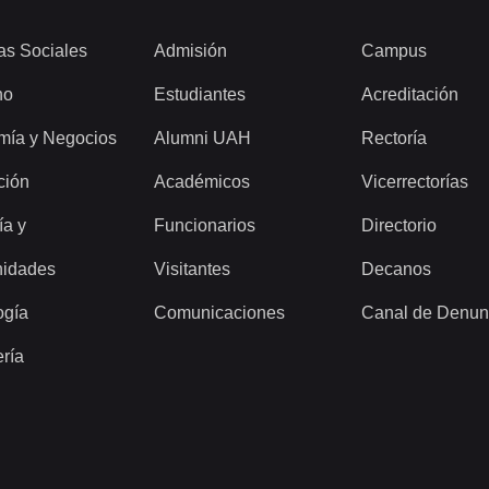
as Sociales
Admisión
Campus
ho
Estudiantes
Acreditación
mía y Negocios
Alumni UAH
Rectoría
ción
Académicos
Vicerrectorías
ía y
Funcionarios
Directorio
idades
Visitantes
Decanos
ogía
Comunicaciones
Canal de Denun
ería