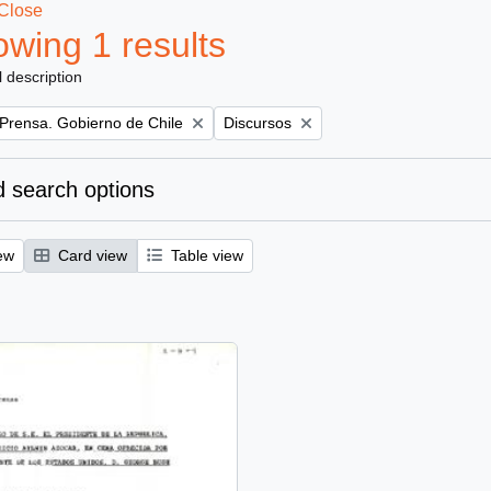
Close
wing 1 results
l description
Remove filter:
 Prensa. Gobierno de Chile
Discursos
 search options
ew
Card view
Table view