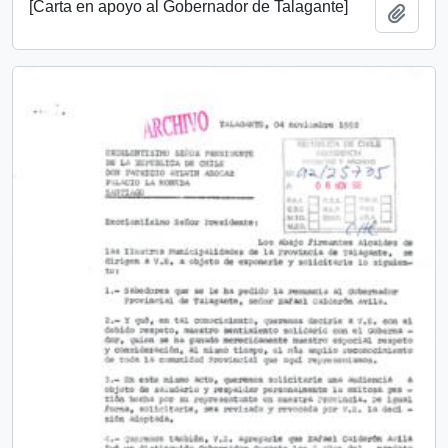
[Carta en apoyo al Gobernador de Talagante]
Añadi