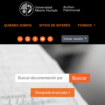
Skip to main content
QUIENES SOMOS
SITIOS DE INTERÉS
FONDOS
Iniciar sesión
Buscar
Búsqueda Avanzada »