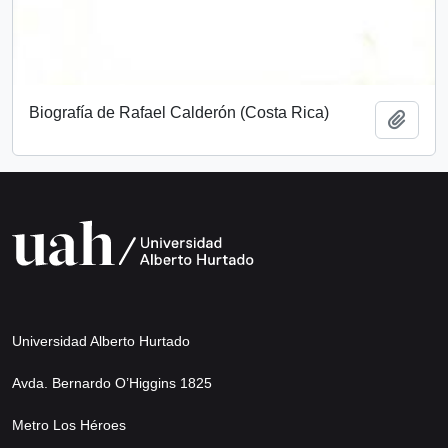
Biografía de Rafael Calderón (Costa Rica)
Añadi
Universidad Alberto Hurtado
Avda. Bernardo O’Higgins 1825
Metro Los Héroes