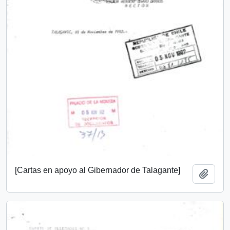
[Cartas en apoyo al Gibernador de Talagante]
Añadi