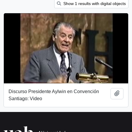
Show 1 results with digital objects
Discurso Presidente Aylwin en Convención
Añadi
Santiago: Video