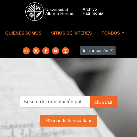
Skip to main content
QUIENES SOMOS
SITIOS DE INTERÉS
FONDOS
Iniciar sesión
Buscar
Búsqueda Avanzada »