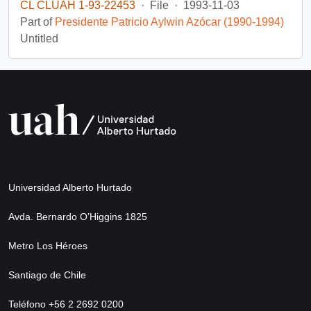
CL CLUAH 1-93-22453
·
File
·
1993-11-03
Part of
Presidente Patricio Aylwin Azócar (1990-1994)
Untitled
Universidad Alberto Hurtado
Avda. Bernardo O’Higgins 1825
Metro Los Héroes
Santiago de Chile
Teléfono +56 2 2692 0200