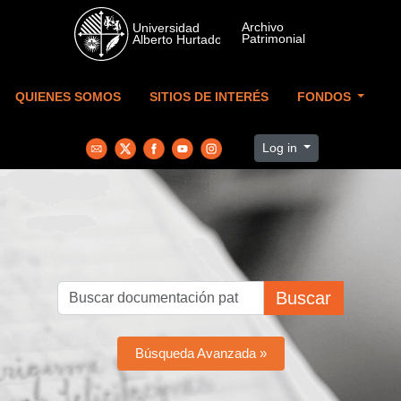
Skip to main content
QUIENES SOMOS
SITIOS DE INTERÉS
FONDOS
Log in
Buscar
Búsqueda Avanzada »