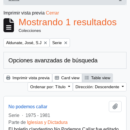
, 1 resultados
Imprimir vista previa
Cerrar
Mostrando 1 resultados
Colecciones
Remove filter:
Remove filter:
Aldunate, José, S.J
Serie
Opciones avanzadas de búsqueda
Imprimir vista previa
Card view
Table view
Ordenar por: Título
Dirección: Descendente
Añadi
No podemos callar
Serie
·
1975 - 1981
Parte de
Iglesias y Dictadura
El boletín clandestino No Podemos Callar fue editado