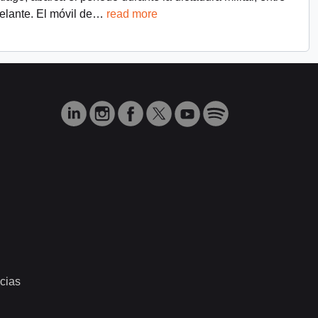
lante. El móvil de
…
read more
cias