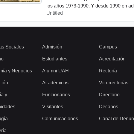
los años 1973-1990. Y desde 1990 en ade
Untitled
as Sociales
Admisión
Campus
ho
Estudiantes
Acreditación
mía y Negocios
Alumni UAH
Rectoría
ción
Académicos
Vicerrectorías
ía y
Funcionarios
Directorio
idades
Visitantes
Decanos
ogía
Comunicaciones
Canal de Denun
ería