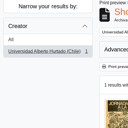
Print preview
Narrow your results by:
Sho
Archiva
Creator
Remove filter:
Universidad Al
All
Advanced
Universidad Alberto Hurtado (Chile)
1
, 1 results
Print previ
1 results wi