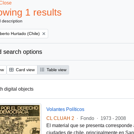
Close
wing 1 results
l description
berto Hurtado (Chile)
 search options
ew
Card view
Table view
th digital objects
Volantes Políticos
CL CLUAH 2
·
Fondo
·
1973 - 2008
El material que se presenta corresponde 
ciudades de chile, principalmente en Santi