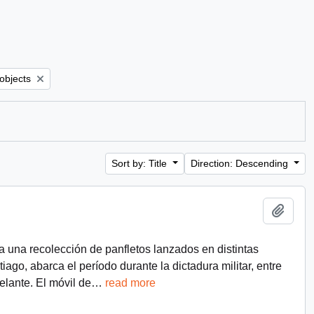
er:
 objects
Sort by: Title
Direction: Descending
Add t
a una recolección de panfletos lanzados en distintas
ago, abarca el período durante la dictadura militar, entre
lante. El móvil de
…
read more