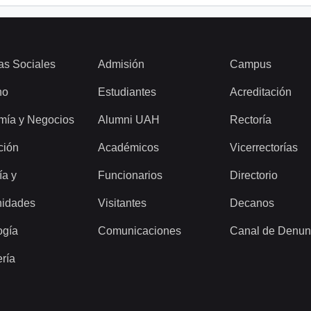
as Sociales
Admisión
Campus
ho
Estudiantes
Acreditación
mía y Negocios
Alumni UAH
Rectoría
ción
Académicos
Vicerrectorías
ía y
Funcionarios
Directorio
idades
Visitantes
Decanos
ogía
Comunicaciones
Canal de Denun
ería