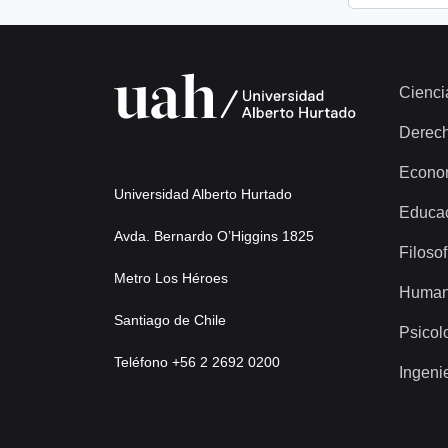
Cienci
Derec
Econo
Universidad Alberto Hurtado
Educa
Avda. Bernardo O’Higgins 1825
Filosof
Metro Los Héroes
Human
Santiago de Chile
Psicol
Teléfono +56 2 2692 0200
Ingeni