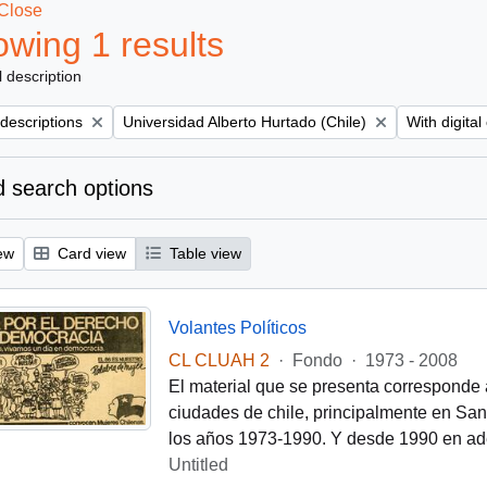
Close
wing 1 results
l description
Remove filter:
Remove filt
 descriptions
Universidad Alberto Hurtado (Chile)
With digital
 search options
ew
Card view
Table view
Volantes Políticos
CL CLUAH 2
·
Fondo
·
1973 - 2008
El material que se presenta corresponde 
ciudades de chile, principalmente en Santi
los años 1973-1990. Y desde 1990 en ade
Untitled