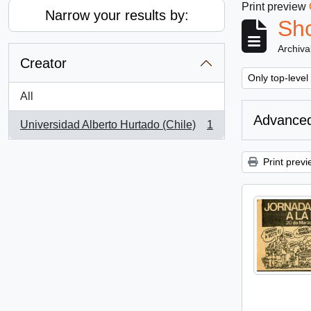
Print preview
Narrow your results by:
Sho
Archiva
Creator
Remove filter:
Only top-level
All
Advanced
Universidad Alberto Hurtado (Chile)
1
, 1 results
Print previ