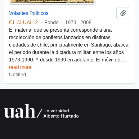
Add t
Volantes Políticos
CL CLUAH 2
·
Fondo
·
1973 - 2008
El material que se presenta corresponde a una
recolección de panfletos lanzados en distintas
ciudades de chile, principalmente en Santiago, abarca
el período durante la dictadura militar, entre los años
1973-1990. Y desde 1990 en adelante. El móvil de
…
read more
Untitled