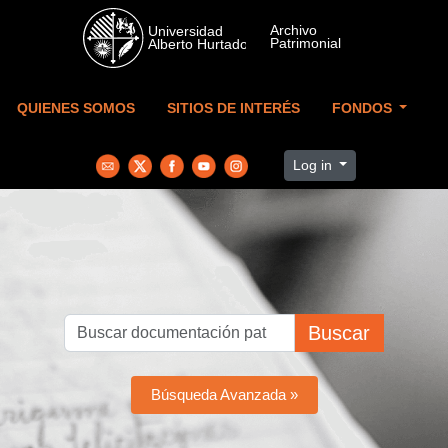
Skip to main content
QUIENES SOMOS
SITIOS DE INTERÉS
FONDOS
Log in
Buscar
Búsqueda Avanzada »