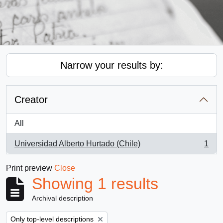
Narrow your results by:
Creator
All
Universidad Alberto Hurtado (Chile)
1
, 1 results
Print preview
Close
Showing 1 results
Archival description
Remove filter:
Only top-level descriptions