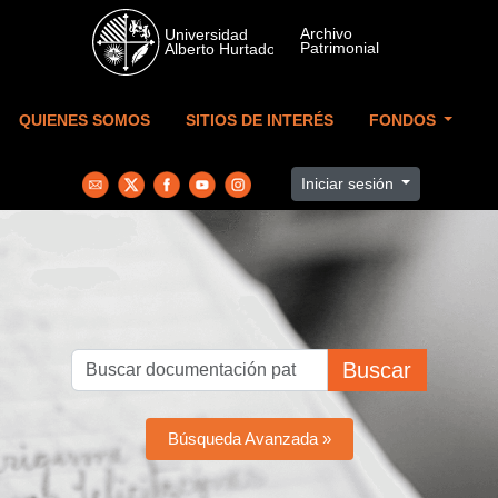
Skip to main content
QUIENES SOMOS
SITIOS DE INTERÉS
FONDOS
Iniciar sesión
Buscar
Búsqueda Avanzada »