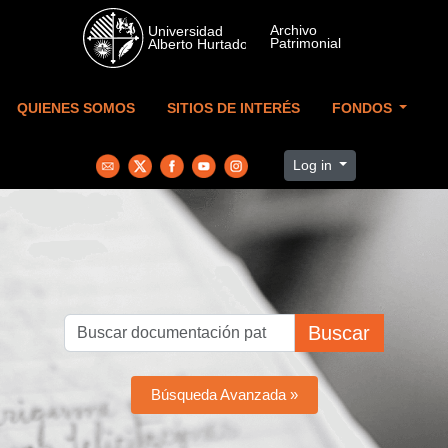
Skip to main content
QUIENES SOMOS
SITIOS DE INTERÉS
FONDOS
Log in
Buscar
Búsqueda Avanzada »