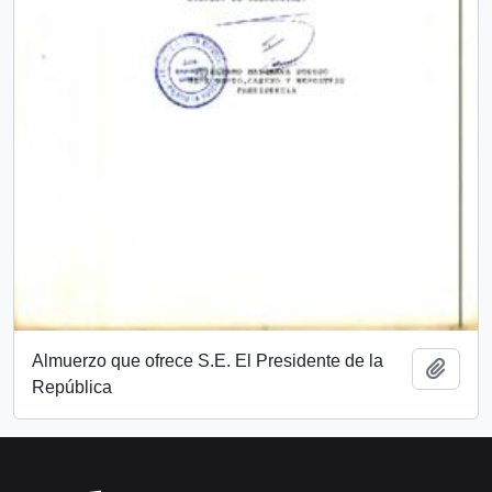
Almuerzo que ofrece S.E. El Presidente de la
Add t
República