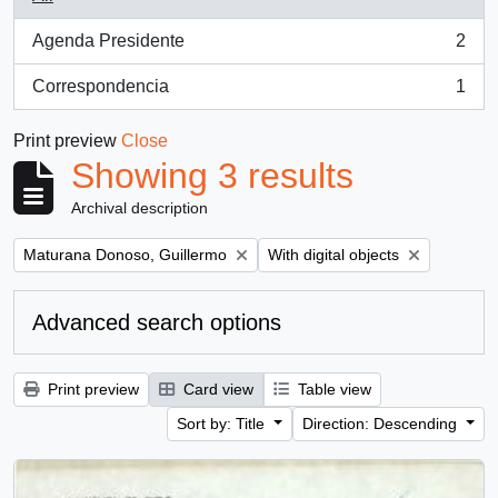
Agenda Presidente
2
, 2 results
Correspondencia
1
, 1 results
Print preview
Close
Showing 3 results
Archival description
Remove filter:
Remove filter:
Maturana Donoso, Guillermo
With digital objects
Advanced search options
Print preview
Card view
Table view
Sort by: Title
Direction: Descending