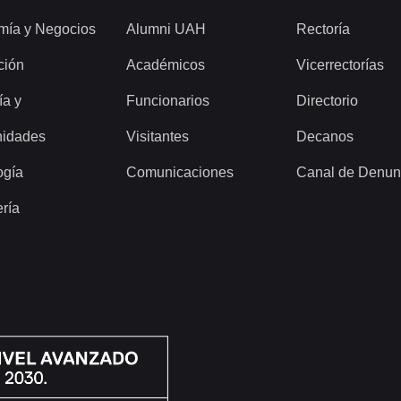
mía y Negocios
Alumni UAH
Rectoría
ción
Académicos
Vicerrectorías
ía y
Funcionarios
Directorio
idades
Visitantes
Decanos
ogía
Comunicaciones
Canal de Denun
ería