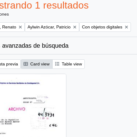
trando 1 resultados
iones
Remove filter:
Remove filter:
, Renato
Aylwin Azócar, Patricio
Con objetos digitales
 avanzadas de búsqueda
sta previa
Card view
Table view