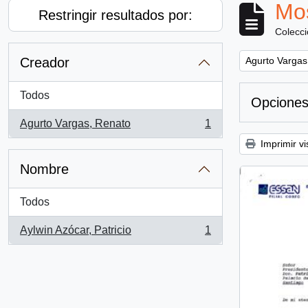
Mos
Restringir resultados por:
Colecc
Remove filter:
Creador
Agurto Vargas
Todos
Opciones
Agurto Vargas, Renato
1
, 1 resultados
Imprimir vi
Nombre
Todos
Aylwin Azócar, Patricio
1
, 1 resultados