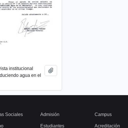
ista institucional
Añadir al portapapeles
oduciendo agua en el
as Sociales
Admisión
Campus
ho
Estudiantes
Acreditación