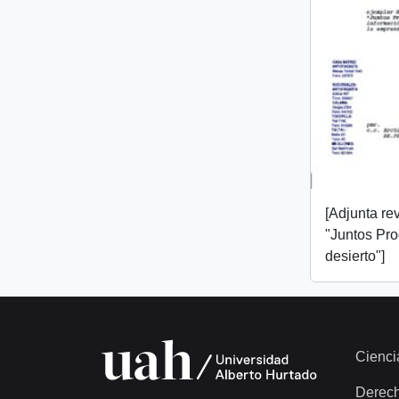
[Adjunta rev
"Juntos Pr
desierto"]
Cienci
Derec