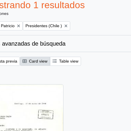
trando 1 resultados
iones
Remove filter:
 Patricio
Presidentes (Chile )
 avanzadas de búsqueda
sta previa
Card view
Table view