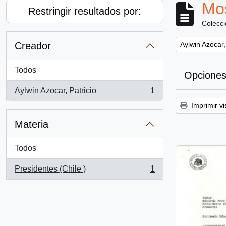
Mos
Restringir resultados por:
Colecc
Remove filter:
Creador
Aylwin Azocar,
Todos
Opciones
Aylwin Azocar, Patricio
1
, 1 resultados
Imprimir vi
Materia
Todos
Presidentes (Chile )
1
, 1 resultados