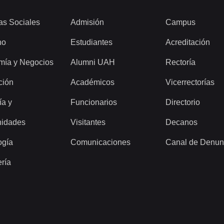
as Sociales
Admisión
Campus
ho
Estudiantes
Acreditación
mía y Negocios
Alumni UAH
Rectoría
ción
Académicos
Vicerrectorías
ía y
Funcionarios
Directorio
idades
Visitantes
Decanos
ogía
Comunicaciones
Canal de Denun
ería