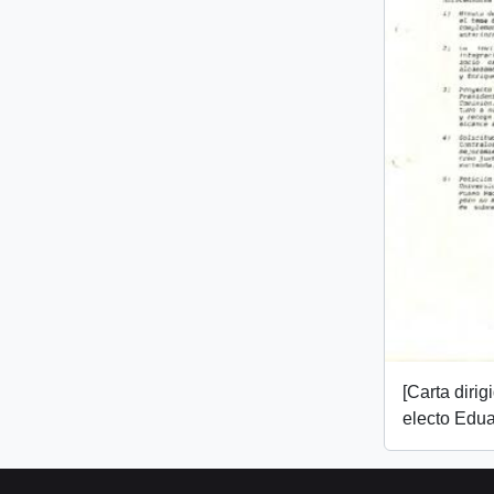
[Carta dirig
electo Edua