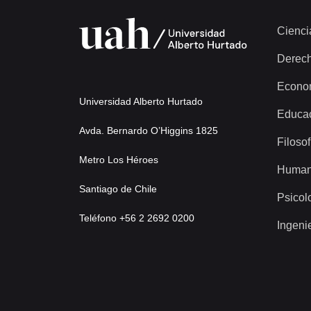
Cienci
Derec
Econo
Universidad Alberto Hurtado
Educa
Avda. Bernardo O’Higgins 1825
Filosof
Metro Los Héroes
Human
Santiago de Chile
Psicol
Teléfono +56 2 2692 0200
Ingeni