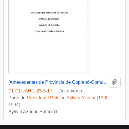
Añadi
[Antecedentes de Provincia de Copiapó-Comuna de Copiapó, Caldera. Tierra Amarilla].
CL CLUAH 1-23-5-17
·
Documento
Parte de
Presidente Patricio Aylwin Azócar (1990-
1994)
Aylwin Azócar, Patricio1