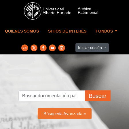
Skip to main content
QUIENES SOMOS
SITIOS DE INTERÉS
FONDOS
Iniciar sesión
Buscar
Búsqueda Avanzada »