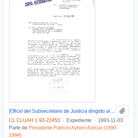
Añadi
[Oficio del Subsecretario de Justicia dirigido al sr. Wilfried Telkamper, miembro del parlamento europeo]
CL CLUAH 1-93-22453
·
Expediente
·
1993-11-03
Parte de
Presidente Patricio Aylwin Azócar (1990-
1994)