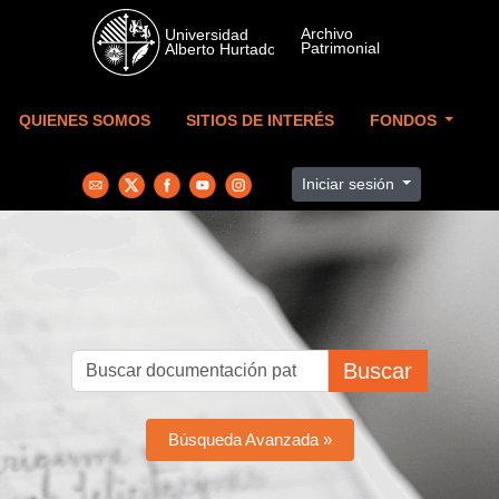
Skip to main content
QUIENES SOMOS
SITIOS DE INTERÉS
FONDOS
Iniciar sesión
Buscar
Búsqueda Avanzada »