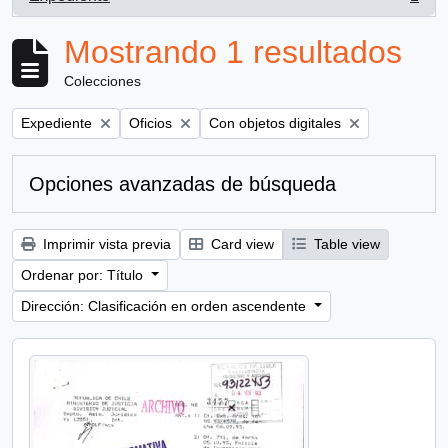
, 1 resultados
Mostrando 1 resultados
Colecciones
Remove filter:
Remove filter:
Remove filter:
Expediente
Oficios
Con objetos digitales
Opciones avanzadas de búsqueda
Imprimir vista previa
Card view
Table view
Ordenar por: Título
Dirección: Clasificación en orden ascendente