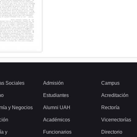
as Sociales
Admisión
Campus
ho
Estudiantes
Acreditación
mía y Negocios
Alumni UAH
Rectoría
ción
Académicos
Vicerrectorías
ía y
Funcionarios
Directorio