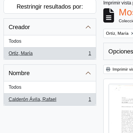
Imprimir vista
Restringir resultados por:
Mos
Colecc
Creador
Remove filter:
Ortíz, María
Todos
Opciones
Ortíz, María
1
, 1 resultados
Imprimir vi
Nombre
Todos
Calderón Ávila, Rafael
1
, 1 resultados