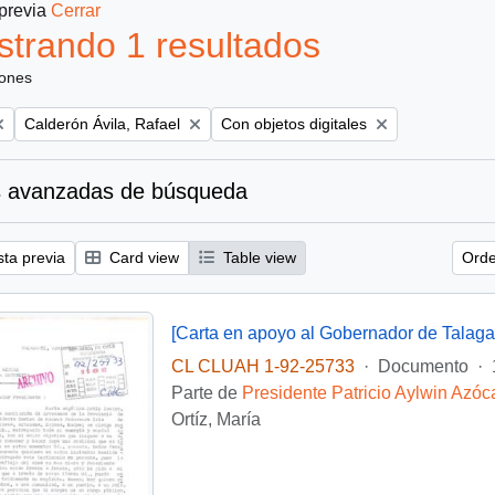
 previa
Cerrar
trando 1 resultados
iones
Remove filter:
Remove filter:
Calderón Ávila, Rafael
Con objetos digitales
 avanzadas de búsqueda
sta previa
Card view
Table view
Orde
[Carta en apoyo al Gobernador de Talaga
CL CLUAH 1-92-25733
·
Documento
·
Parte de
Presidente Patricio Aylwin Azóc
Ortíz, María