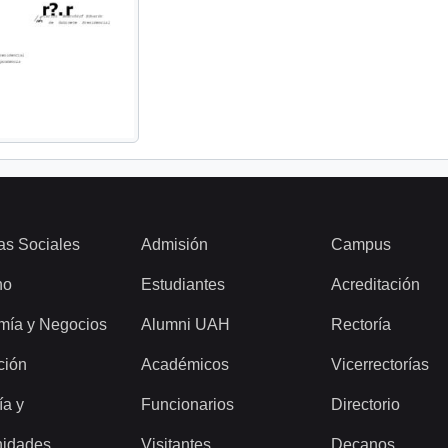
as Sociales
Admisión
Campus
ho
Estudiantes
Acreditación
mía y Negocios
Alumni UAH
Rectoría
ción
Académicos
Vicerrectorías
ía y
Funcionarios
Directorio
idades
Visitantes
Decanos