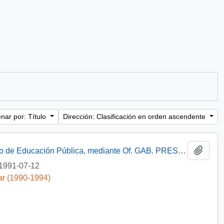
nar por: Título
Dirección: Clasificación en orden ascendente
Añadi
[Informa que carta fue remitida a Ministerio de Educación Pública, mediante Of. GAB. PRES. (0) 91/2438]
1991-07-12
ar (1990-1994)