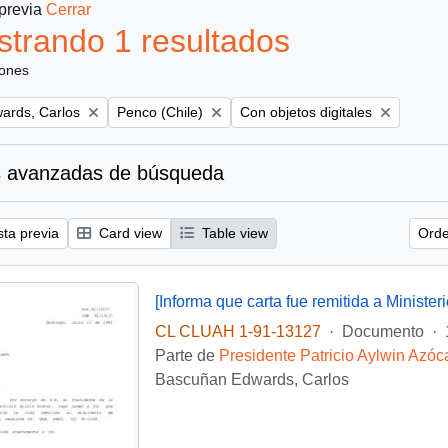
 previa
Cerrar
trando 1 resultados
iones
Remove filter:
Remove filter:
ards, Carlos
Penco (Chile)
Con objetos digitales
 avanzadas de búsqueda
sta previa
Card view
Table view
Orde
CL CLUAH 1-91-13127
·
Documento
·
Parte de
Presidente Patricio Aylwin Azóc
Bascuñan Edwards, Carlos