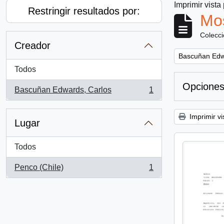
Imprimir vista
Restringir resultados por:
Mos
Colecc
Creador
Remove filter:
Bascuñan Edw
Todos
Opciones
Bascuñan Edwards, Carlos
1
, 1 resultados
Imprimir vi
Lugar
Todos
Penco (Chile)
1
, 1 resultados