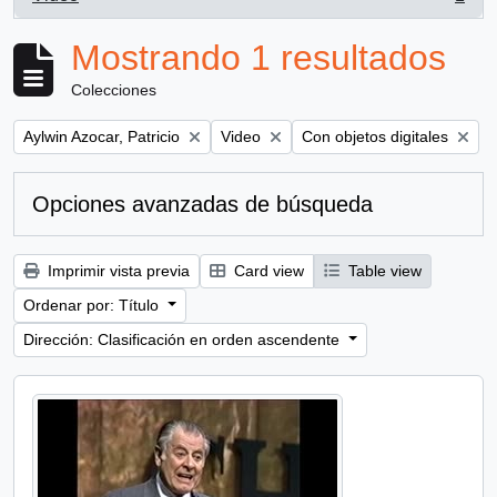
, 1 resultados
Mostrando 1 resultados
Colecciones
Remove filter:
Remove filter:
Remove filter:
Aylwin Azocar, Patricio
Video
Con objetos digitales
Opciones avanzadas de búsqueda
Imprimir vista previa
Card view
Table view
Ordenar por: Título
Dirección: Clasificación en orden ascendente