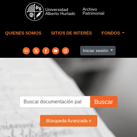
Skip to main content
QUIENES SOMOS
SITIOS DE INTERÉS
FONDOS
Iniciar sesión
Buscar
Búsqueda Avanzada »