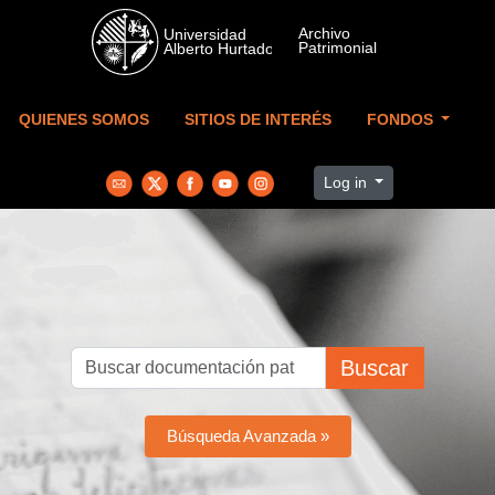
Skip to main content
QUIENES SOMOS
SITIOS DE INTERÉS
FONDOS
Log in
Buscar
Búsqueda Avanzada »