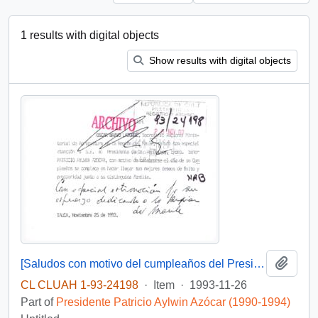
1 results with digital objects
Show results with digital objects
Add t
[Saludos con motivo del cumpleaños del Presidente]
CL CLUAH 1-93-24198
·
Item
·
1993-11-26
Part of
Presidente Patricio Aylwin Azócar (1990-1994)