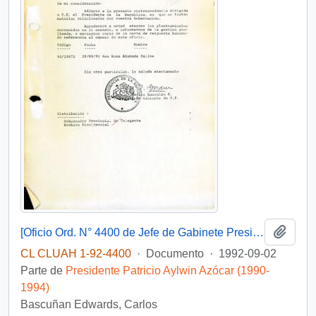
Añadi
[Oficio Ord. N° 4400 de Jefe de Gabinete Presidencial, remite copia de carta]
CL CLUAH 1-92-4400
·
Documento
·
1992-09-02
Parte de
Presidente Patricio Aylwin Azócar (1990-
1994)
Bascuñan Edwards, Carlos