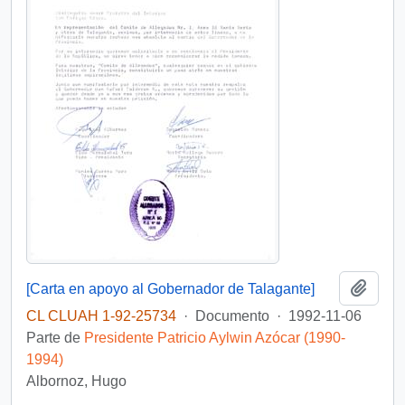
Añadi
[Carta en apoyo al Gobernador de Talagante]
CL CLUAH 1-92-25734
·
Documento
·
1992-11-06
Parte de
Presidente Patricio Aylwin Azócar (1990-
1994)
Albornoz, Hugo