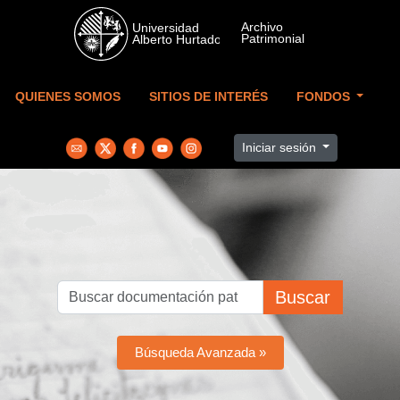
Skip to main content
QUIENES SOMOS
SITIOS DE INTERÉS
FONDOS
Iniciar sesión
Buscar
Búsqueda Avanzada »