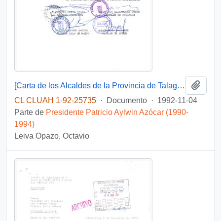
Añadi
[Carta de los Alcaldes de la Provincia de Talagante dando a conocer su apoyo al actual Gobernador Provincial a quien le fue solicitada su renuncia]
CL CLUAH 1-92-25735
·
Documento
·
1992-11-04
Parte de
Presidente Patricio Aylwin Azócar (1990-
1994)
Leiva Opazo, Octavio