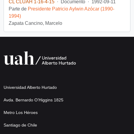
CL CLUAH 1-16-4-15
·
Documento
·
1992-09-11
Parte de
Presidente Patricio Aylwin Azócar (1990-
1994)
Zapata Cancino, Marcelo
Universidad Alberto Hurtado
Avda. Bernardo O’Higgins 1825
Metro Los Héroes
Santiago de Chile