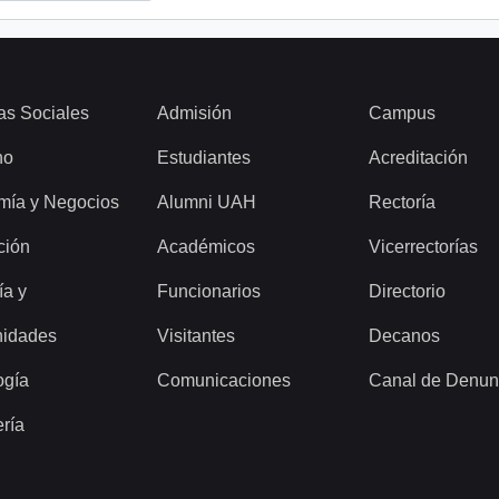
as Sociales
Admisión
Campus
ho
Estudiantes
Acreditación
mía y Negocios
Alumni UAH
Rectoría
ción
Académicos
Vicerrectorías
ía y
Funcionarios
Directorio
idades
Visitantes
Decanos
ogía
Comunicaciones
Canal de Denun
ería