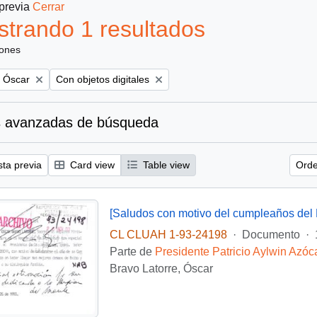
 previa
Cerrar
trando 1 resultados
iones
Remove filter:
, Óscar
Con objetos digitales
 avanzadas de búsqueda
sta previa
Card view
Table view
Orde
[Saludos con motivo del cumpleaños del 
CL CLUAH 1-93-24198
·
Documento
·
Parte de
Presidente Patricio Aylwin Azóc
Bravo Latorre, Óscar