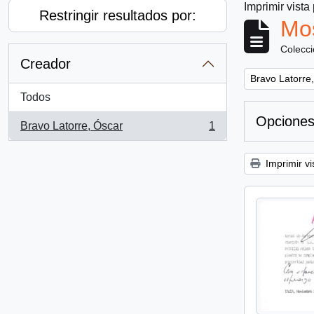
Imprimir vista
Restringir resultados por:
Mos
Colecc
Creador
Remove filter:
Bravo Latorre
Todos
Opciones
Bravo Latorre, Óscar
1
, 1 resultados
Imprimir vi