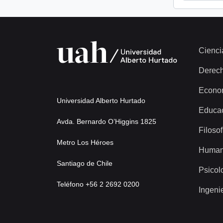
Cienci
Derec
Econo
Universidad Alberto Hurtado
Educa
Avda. Bernardo O’Higgins 1825
Filosof
Metro Los Héroes
Human
Santiago de Chile
Psicol
Teléfono +56 2 2692 0200
Ingeni