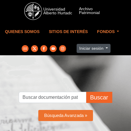
Skip to main content
QUIENES SOMOS
SITIOS DE INTERÉS
FONDOS
Iniciar sesión
Buscar
Búsqueda Avanzada »