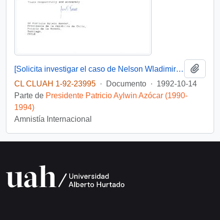
Añadi
[Solicita investigar el caso de Nelson Wladimiro Curiñir]
CL CLUAH 1-92-23995
·
Documento
·
1992-10-14
Parte de
Presidente Patricio Aylwin Azócar (1990-
1994)
Amnistía Internacional