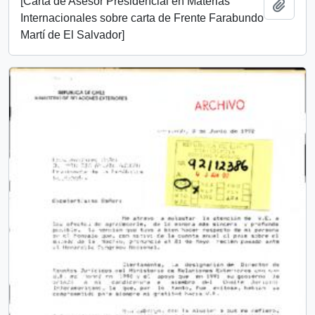
[Carta de Asesor Presidencial en Materias
Añadi
Internacionales sobre carta de Frente Farabundo
Martí de El Salvador]