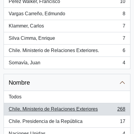
Pérez Walker, Francisco
10
, 10 resultados
Vargas Carreño, Edmundo
8
, 8 resultados
Klammer, Carlos
7
, 7 resultados
Silva Cimma, Enrique
7
, 7 resultados
Chile. Ministerio de Relaciones Exteriores.
6
, 6 resultados
Somavía, Juan
4
, 4 resultados
Nombre
Todos
Chile. Ministerio de Relaciones Exteriores
268
, 268 resultados
Chile. Presidencia de la República
17
, 17 resultados
Naciones Unidas
4