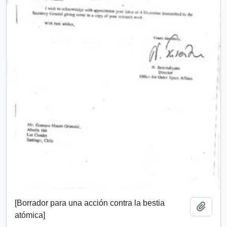
[Borrador para una acción contra la bestia
Añadi
atómica]