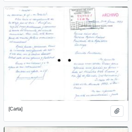
[Carta]
Añadi