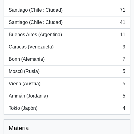
, 105 resultados
Santiago (Chile : Ciudad)
71
, 71 resultados
Santiago (Chile : Ciudad)
41
, 41 resultados
Buenos Aires (Argentina)
11
, 11 resultados
Caracas (Venezuela)
9
, 9 resultados
Bonn (Alemania)
7
, 7 resultados
Moscú (Rusia)
5
, 5 resultados
Viena (Austria)
5
, 5 resultados
Ammán (Jordania)
5
, 5 resultados
Tokio (Japón)
4
, 4 resultados
Materia