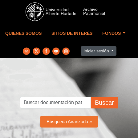
Skip to main content
QUIENES SOMOS
SITIOS DE INTERÉS
FONDOS
Iniciar sesión
Buscar
Búsqueda Avanzada »