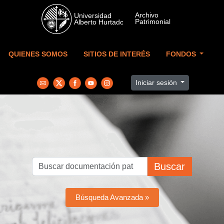
Skip to main content
QUIENES SOMOS
SITIOS DE INTERÉS
FONDOS
Iniciar sesión
Buscar
Búsqueda Avanzada »