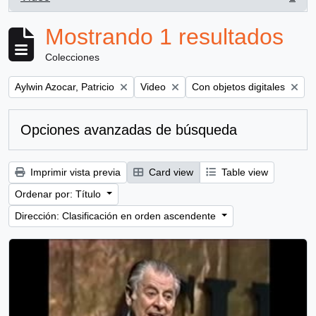
, 1 resultados
Mostrando 1 resultados
Colecciones
Remove filter:
Remove filter:
Remove filter:
Aylwin Azocar, Patricio
Video
Con objetos digitales
Opciones avanzadas de búsqueda
Imprimir vista previa
Card view
Table view
Ordenar por: Título
Dirección: Clasificación en orden ascendente