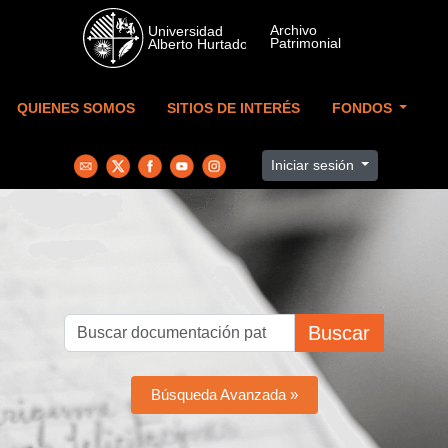
Skip to main content
QUIENES SOMOS
SITIOS DE INTERÉS
FONDOS
Iniciar sesión
Buscar
Búsqueda Avanzada »