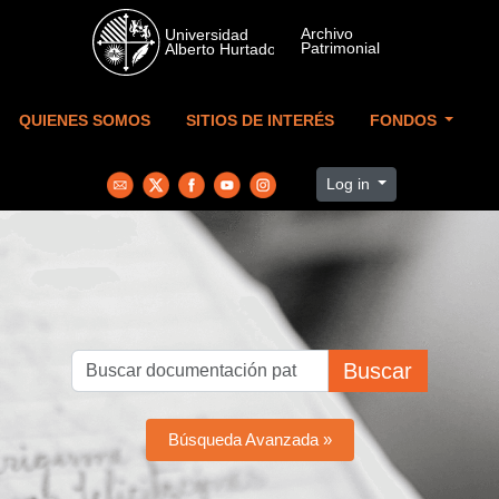
Skip to main content
QUIENES SOMOS
SITIOS DE INTERÉS
FONDOS
Log in
Buscar
Búsqueda Avanzada »