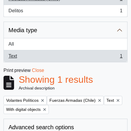
, 1 results
Delitos
1
, 1 results
Media type
All
Text
1
, 1 results
Print preview
Close
Showing 1 results
Archival description
Remove filter:
Remove filter:
Remove filter
Volantes Políticos
Fuerzas Armadas (Chile)
Text
Remove filter:
With digital objects
Advanced search options