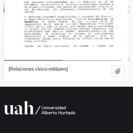
[Relaciones cívico-militares]
Add t