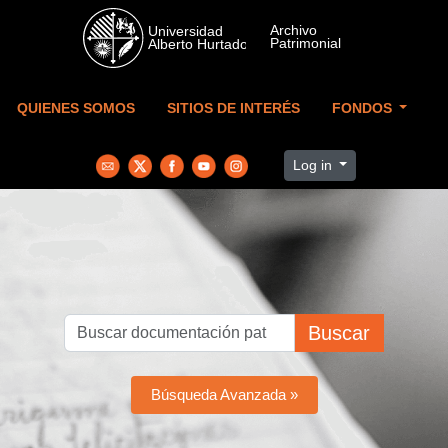
Skip to main content
QUIENES SOMOS
SITIOS DE INTERÉS
FONDOS
Log in
Buscar
Búsqueda Avanzada »