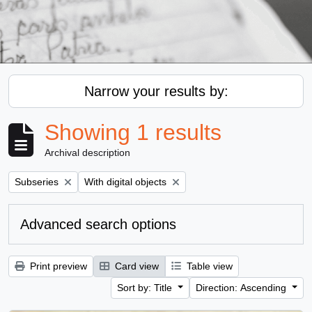
Narrow your results by:
Showing 1 results
Archival description
Remove filter:
Remove filter:
Subseries
With digital objects
Advanced search options
Print preview
Card view
Table view
Sort by: Title
Direction: Ascending