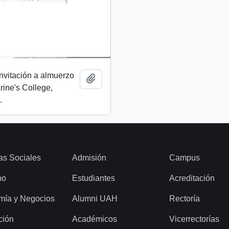
invitación a almuerzo
Add to clipboard
rine's College,
.
as Sociales
Admisión
Campus
ho
Estudiantes
Acreditación
mía y Negocios
Alumni UAH
Rectoría
ción
Académicos
Vicerrectorías