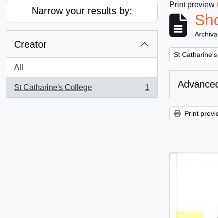
Print preview
Narrow your results by:
Sho
Archiva
Creator
Remove filter:
St Catharine's
All
Advanced
St Catharine's College
1
, 1 results
Print previ