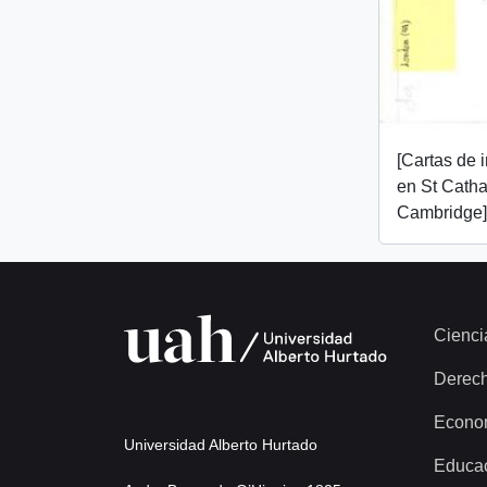
[Cartas de 
en St Catha
Cambridge]
Cienci
Derec
Econo
Universidad Alberto Hurtado
Educa