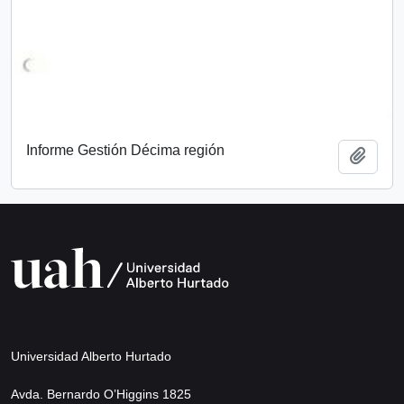
Informe Gestión Décima región
Add t
Universidad Alberto Hurtado
Avda. Bernardo O’Higgins 1825