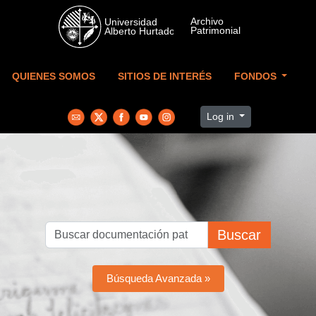
Skip to main content
QUIENES SOMOS
SITIOS DE INTERÉS
FONDOS
Log in
Buscar
Búsqueda Avanzada »