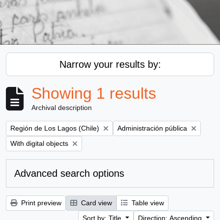
Narrow your results by:
Showing 1 results
Archival description
Remove filter:
Remove filter:
Región de Los Lagos (Chile)
Administración pública
Remove filter:
With digital objects
Advanced search options
Print preview
Card view
Table view
Sort by: Title
Direction: Ascending