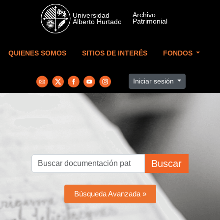
Skip to main content
QUIENES SOMOS
SITIOS DE INTERÉS
FONDOS
Iniciar sesión
Buscar
Búsqueda Avanzada »