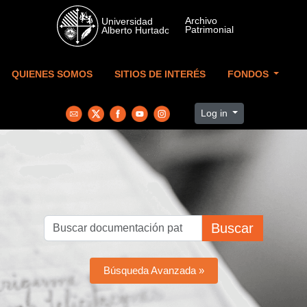
Skip to main content
QUIENES SOMOS
SITIOS DE INTERÉS
FONDOS
Log in
Buscar
Búsqueda Avanzada »