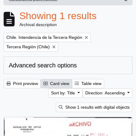
, 1 results
Showing 1 results
Archival description
Remove filter:
Chile. Intendencia de la Tercera Región
Remove filter:
Tercera Región (Chile)
Advanced search options
Print preview
Card view
Table view
Sort by: Title
Direction: Ascending
Show 1 results with digital objects