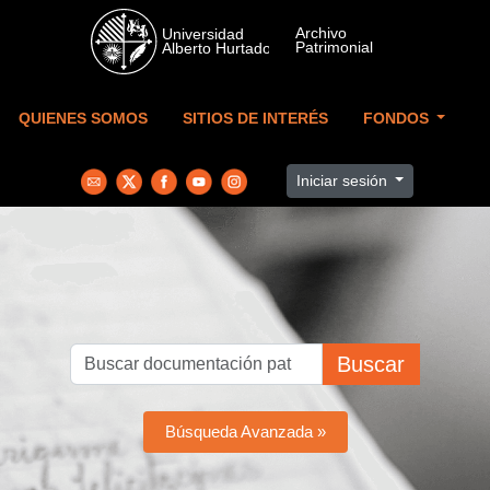
Skip to main content
QUIENES SOMOS
SITIOS DE INTERÉS
FONDOS
Iniciar sesión
Buscar
Búsqueda Avanzada »