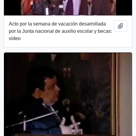
Acto por la semana de vacación desarrollada
Añadi
por la Junta nacional de auxilio escolar y becas:
video