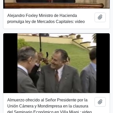
Alejandro Foxley Ministro de Hacienda
Añadi
promulga ley de Mercados Capitales: video
Almuerzo ofrecido al Señor Presidente por la
Añadi
Unión Cámera y Mondimpresa en la clausura
del Seminario Económico en Villa Miani : video