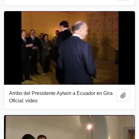
Arribo del Presidente Aylwin a Ecuador en Gira
Añadi
Oficial: video