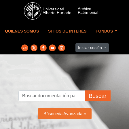
Skip to main content
QUIENES SOMOS
SITIOS DE INTERÉS
FONDOS
Iniciar sesión
Buscar
Búsqueda Avanzada »