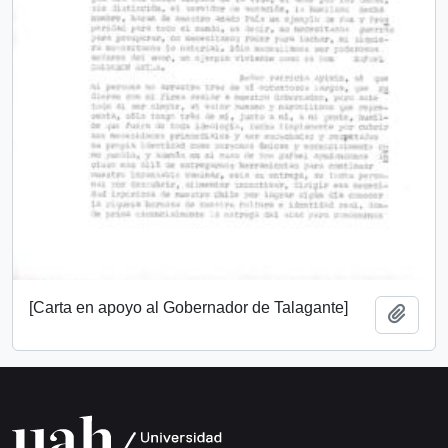
[Carta en apoyo al Gobernador de Talagante]
Añadi