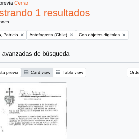
 previa
Cerrar
trando 1 resultados
iones
Remove filter:
Remove filter:
, Patricio
Antofagasta (Chile)
Con objetos digitales
 avanzadas de búsqueda
sta previa
Card view
Table view
Orde