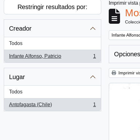
Imprimir vista
Restringir resultados por:
Mos
Colecc
Creador
Remove filter:
Infante Alfonso
Todos
Opciones
Infante Alfonso, Patricio
1
, 1 resultados
Imprimir vi
Lugar
Todos
Antofagasta (Chile)
1
, 1 resultados