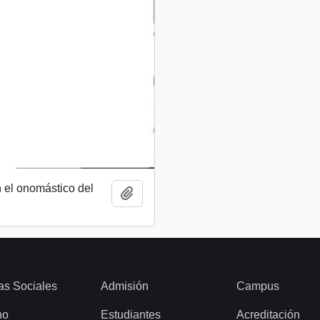
 el onomástico del
Añadir al portapapeles
as Sociales
Admisión
Campus
ho
Estudiantes
Acreditación