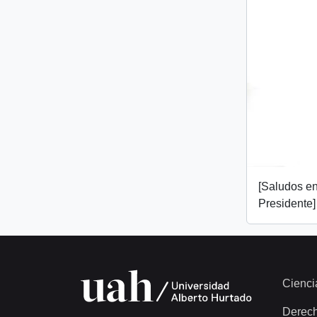
[Saludos en
Presidente]
Cienci
Derec