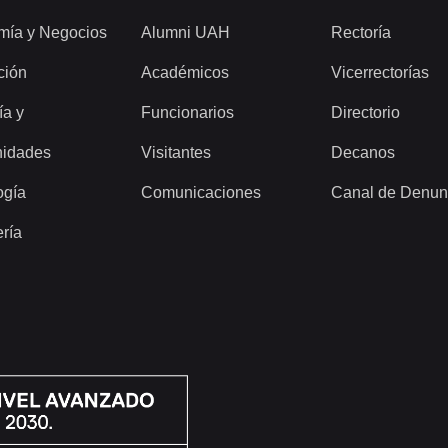
mía y Negocios
Alumni UAH
Rectoría
ción
Académicos
Vicerrectorías
ía y
Funcionarios
Directorio
idades
Visitantes
Decanos
ogía
Comunicaciones
Canal de Denun
ería