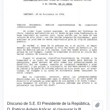
Discurso de S.E. El Presidente de la República,
Add t
D. Patricio Aylwin Azócar, al clausurar la III