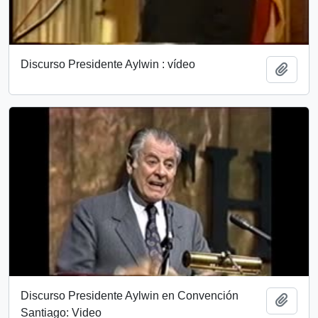
Discurso Presidente Aylwin : vídeo
Add t
Discurso Presidente Aylwin en Convención
Add t
Santiago: Video