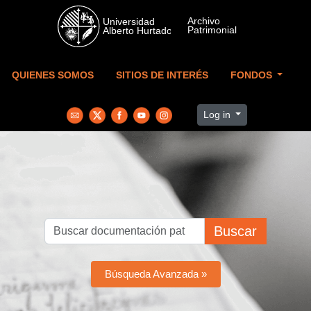
Skip to main content
QUIENES SOMOS
SITIOS DE INTERÉS
FONDOS
Log in
Buscar
Búsqueda Avanzada »