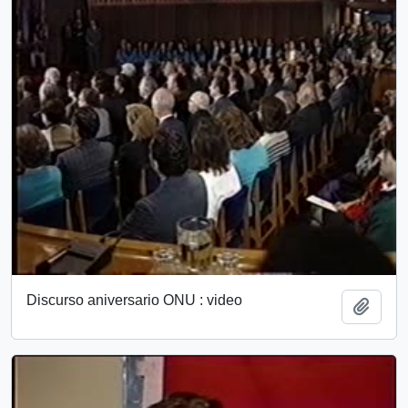
Discurso aniversario ONU : video
Add t